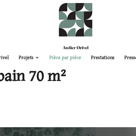
>
Pièces par pièces
>
Appartement
>
Travaux salle de bain
rivel
Projets
Pièce par pièce
Prestations
Press
bain 70 m²