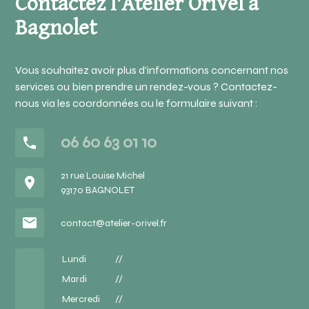
Contactez l'Atelier Orivel à
Bagnolet
Vous souhaitez avoir plus d'informations concernant nos
services ou bien prendre un rendez-vous ?
Contactez-
nous via les coordonnées ou le formulaire suivant :
06 60 63 01 10
phone
21 rue Louise Michel
place
93170 BAGNOLET
mail
contact@atelier-orivel.fr
Lundi
//
Mardi
//
Mercredi
//