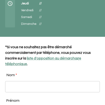
access_time
Jeudi
//
Vendredi
//
Samedi
//
Dimanche
//
*Si vous ne souhaitez pas être démarché
commercialement par téléphone, vous pouvez vous
inscrire sur la
liste d'opposition au démarchage
téléphonique
.
Nom
*
Prénom