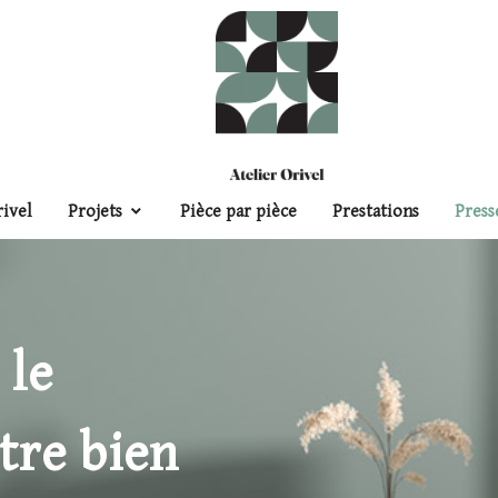
rivel
Projets
Pièce par pièce
Prestations
Press
 le
tre bien